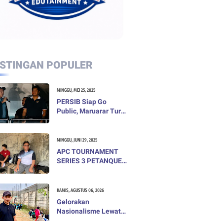
STINGAN POPULER
MINGGU, MEI 25, 2025
PERSIB Siap Go
Public, Maruarar Turun
Gunung dengan Dana
Segar
MINGGU, JUNI 29, 2025
APC TOURNAMENT
SERIES 3 PETANQUE
KOTA CIMAHI:
KESUKSESAN DAN
KEBANGGAAN
KAMIS, AGUSTUS 06, 2026
Gelorakan
Nasionalisme Lewat
Turnamen Voli, Desa