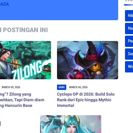
HAZA
Hi
Na
 POSTINGAN INI
Pe
Ser
Wi
MARCH 09, 2026
GAME
MARCH 06, 2026
ng”? Zilong yang
Cyclops OP di 2026: Build Solo
mehkan, Tapi Diam-diam
Rank dari Epic hingga Mythic
ng Hancurin Base
Immortal