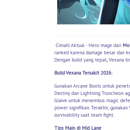
Cimahi Aktual - Hero mage dari
Mob
ranked karena damage besar dan k
Dengan build yang tepat, Vexana b
Build Vexana Tersakit 2026:
Gunakan Arcane Boots untuk penetra
Destiny dan Lightning Truncheon a
Glaive untuk menembus magic defen
power signifikan. Terakhir, gunaka
survivability saat team fight.
Tips Main di Mid Lane