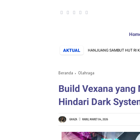
Hom
AKTUAL
ISME LEWAT TURNAMEN VOLI, DESA CIHANJUANG SAMBUT HUT RI KE-81
Beranda
Olahraga
Build Vexana yang 
Hindari Dark Syste
GHAZA
RABU, MARET 04, 2026