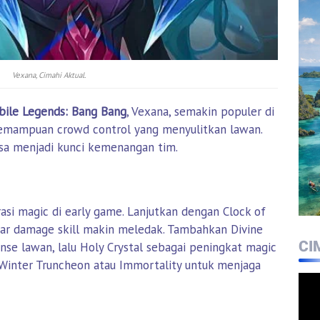
Vexana, Cimahi Aktual.
ile Legends: Bang Bang
, Vexana, semakin populer di
emampuan crowd control yang menyulitkan lawan.
isa menjadi kunci kemenangan tim.
si magic di early game. Lanjutkan dengan Clock of
gar damage skill makin meledak. Tambahkan Divine
CI
se lawan, lalu Holy Crystal sebagai peningkat magic
n Winter Truncheon atau Immortality untuk menjaga