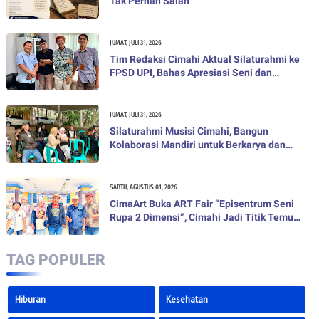
Tak Pernah Salah
JUMAT, JULI 31, 2026
Tim Redaksi Cimahi Aktual Silaturahmi ke
FPSD UPI, Bahas Apresiasi Seni dan
Digitalisasi Kebudayaan
JUMAT, JULI 31, 2026
Silaturahmi Musisi Cimahi, Bangun
Kolaborasi Mandiri untuk Berkarya dan
Menggerakkan Ekonomi Kreatif
SABTU, AGUSTUS 01, 2026
CimaArt Buka ART Fair “Episentrum Seni
Rupa 2 Dimensi”, Cimahi Jadi Titik Temu
Seniman, Sastra, dan Gagasan
TAG POPULER
Hiburan
Kesehatan