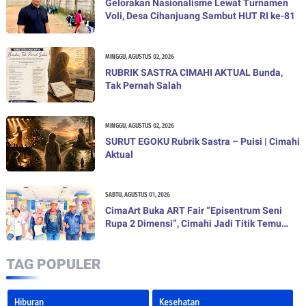
Gelorakan Nasionalisme Lewat Turnamen
Voli, Desa Cihanjuang Sambut HUT RI ke-81
MINGGU, AGUSTUS 02, 2026
RUBRIK SASTRA CIMAHI AKTUAL Bunda,
Tak Pernah Salah
MINGGU, AGUSTUS 02, 2026
SURUT EGOKU Rubrik Sastra – Puisi | Cimahi
Aktual
SABTU, AGUSTUS 01, 2026
CimaArt Buka ART Fair “Episentrum Seni
Rupa 2 Dimensi”, Cimahi Jadi Titik Temu
Seniman, Sastra, dan Gagasan
TAG POPULER
Hiburan
Kesehatan