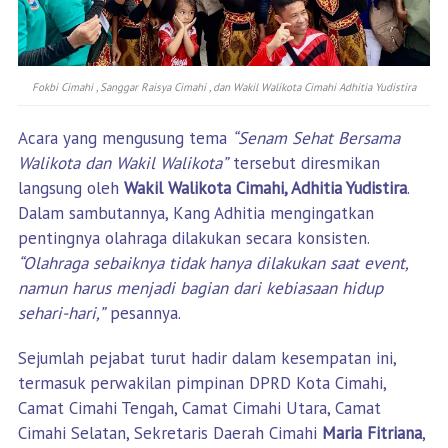
Fokbi Cimahi , Sanggar Raisya Cimahi , dan Wakil Walikota Cimahi Adhitia Yudistira
Acara yang mengusung tema
“Senam Sehat Bersama
Walikota dan Wakil Walikota”
tersebut diresmikan
langsung oleh
Wakil Walikota Cimahi, Adhitia Yudistira
.
Dalam sambutannya, Kang Adhitia mengingatkan
pentingnya olahraga dilakukan secara konsisten.
“Olahraga sebaiknya tidak hanya dilakukan saat event,
namun harus menjadi bagian dari kebiasaan hidup
sehari-hari,”
pesannya.
Sejumlah pejabat turut hadir dalam kesempatan ini,
termasuk perwakilan pimpinan DPRD Kota Cimahi,
Camat Cimahi Tengah, Camat Cimahi Utara, Camat
Cimahi Selatan, Sekretaris Daerah Cimahi
Maria Fitriana
,