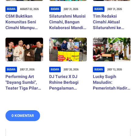
BUDAYA
AUGUST 02, 2026
BUDAYA
JULY 31, 2026
BUDAYA
JULY 31, 2026
CSM Buktikan
Silaturahmi Musisi
Tim Redaksi
Komunitas Seni
Cimahi, Bangun
Cimahi Aktual
Cimahi Mampu
Kolaborasi Mandiri
Silaturahmi ke
Mandiri dan
untuk Berkarya dan
FPSD UPI, Bahas
Tumbuh
Menggerakkan
Apresiasi Seni dan
Ekonomi Kreatif
Digitalisasi
Kebudayaan
BUDAYA
JULY 27, 2026
BUDAYA
JULY 20, 2026
BUDAYA
JULY 13, 2026
Performing Art
DJ Turiez X DJ
Lucky Sugih
"Dayang Sumbi",
Rshine Berbagi
Mauludin:
Teater Tiga Pilar
Pengalaman
Pemerintah Hadir
Padukan Legenda
Industri Musik
Melindungi
Sunda, Wisata
Digital di Cimahi
Keberagaman
Alam, dan Ekonomi
Street Musik
Budaya
Kreatif
Masyarakat
0 KOMENTAR